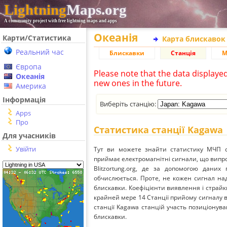
Lightning
Maps.org
A community project with free lightning maps and apps
Океанія
Карти/Статистика
Карта блискавок
Реальний час
Блискавки
Станція
М
Європа
Please note that the data displaye
Океанія
new ones in the future.
Америка
Інформація
Виберіть станцію:
Apps
Про
Статистика станції Kagawa
Для учасників
Увійти
Тут ви можете знайти статистику МЧП с
приймає електромагнітні сигнали, що вип
Blitzortung.org, де за допомогою даних
обчислюється. Проте, не кожен сигнал над
блискавки. Коефіцієнти виявлення і страйк
крайней мере 14 Станції прийому сигналу ві
станції Kagawa станцій участь позиціонува
блискавки.