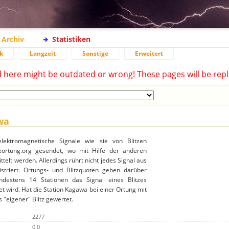
Archiv
Statistiken
k
Langzeit
Sonstige
Erweitert
d here might be outdated or wrong! These pages will be repl
wa
lektromagnetische Signale wie sie von Blitzen
ortung.org gesendet, wo mit Hilfe der anderen
ttelt werden. Allerdings rührt nicht jedes Signal aus
gistriert. Ortungs- und Blitzquoten geben darüber
destens 14 Stationen das Signal eines Blitzes
t wird. Hat die Station Kagawa bei einer Ortung mit
 "eigener" Blitz gewertet.
2277
0.0