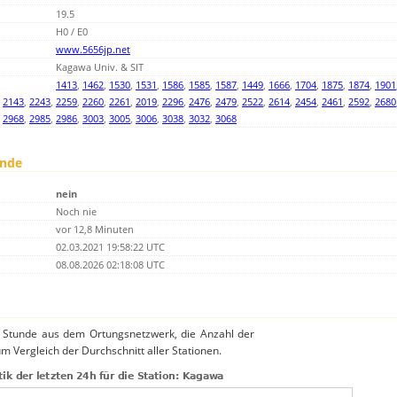
19.5
H0 / E0
www.5656jp.net
Kagawa Univ. & SIT
1413
,
1462
,
1530
,
1531
,
1586
,
1585
,
1587
,
1449
,
1666
,
1704
,
1875
,
1874
,
1901
,
2143
,
2243
,
2259
,
2260
,
2261
,
2019
,
2296
,
2476
,
2479
,
2522
,
2614
,
2454
,
2461
,
2592
,
2680
,
2968
,
2985
,
2986
,
3003
,
3005
,
3006
,
3038
,
3032
,
3068
unde
nein
Noch nie
vor 12,8 Minuten
02.03.2021 19:58:22 UTC
08.08.2026 02:18:08 UTC
o Stunde aus dem Ortungsnetzwerk, die Anzahl der
m Vergleich der Durchschnitt aller Stationen.