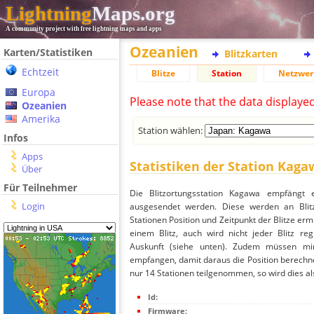
Lightning
Maps.org
A community project with free lightning maps and apps
Ozeanien
Karten/Statistiken
Blitzkarten
Echtzeit
Blitze
Station
Netzwer
Europa
Please note that the data displaye
Ozeanien
Amerika
Station wählen:
Infos
Apps
Statistiken der Station Kaga
Über
Für Teilnehmer
Die Blitzortungsstation Kagawa empfängt e
Login
ausgesendet werden. Diese werden an Blitz
Stationen Position und Zeitpunkt der Blitze ermi
einem Blitz, auch wird nicht jeder Blitz re
Auskunft (siehe unten). Zudem müssen min
empfangen, damit daraus die Position berechne
nur 14 Stationen teilgenommen, so wird dies als
Id:
Firmware: