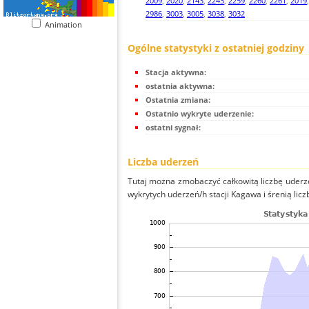
2009
,
2020
,
2143
,
2243
,
2259
,
2260
,
2261
,
2019
2986
,
3003
,
3005
,
3038
,
3032
Animation
Ogólne statystyki z ostatniej godziny
Stacja aktywna:
ostatnia aktywna:
Ostatnia zmiana:
Ostatnio wykryte uderzenie:
ostatni sygnał:
Liczba uderzeń
Tutaj można zmobaczyć całkowitą liczbę uderze
wykrytych uderzeń/h stacji Kagawa i śrenią licz