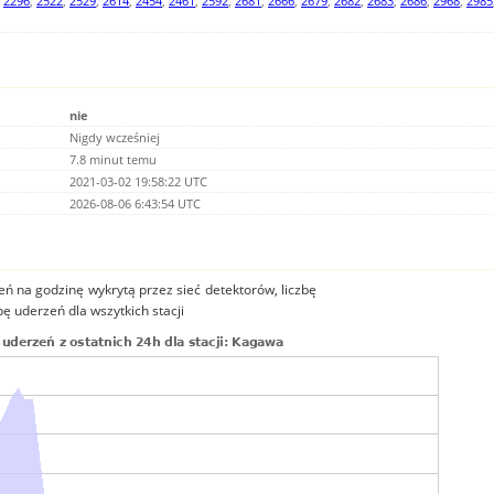
,
2296
,
2522
,
2529
,
2614
,
2454
,
2461
,
2592
,
2681
,
2666
,
2679
,
2682
,
2683
,
2686
,
2968
,
2985
nie
Nigdy wcześniej
7.8 minut temu
2021-03-02 19:58:22 UTC
2026-08-06 6:43:54 UTC
ń na godzinę wykrytą przez sieć detektorów, liczbę
bę uderzeń dla wszytkich stacji