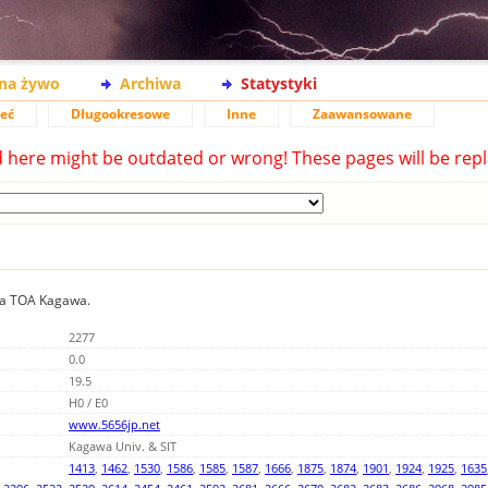
na żywo
Archiwa
Statystyki
ieć
Długookresowe
Inne
Zaawansowane
d here might be outdated or wrong! These pages will be repl
nia TOA Kagawa.
2277
0.0
19.5
H0 / E0
www.5656jp.net
Kagawa Univ. & SIT
1413
,
1462
,
1530
,
1586
,
1585
,
1587
,
1666
,
1875
,
1874
,
1901
,
1924
,
1925
,
1635