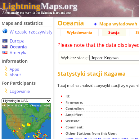
Lightning
Maps.org
A community project with free lightning maps and apps
Oceania
Maps and statistics
Mapa wyładowań 
W czasie rzeczywistym
Wyładowania
Stacja
S
Europa
Please note that the data displaye
Oceania
Ameryka
Wybierz stację:
Information
Apps
Statystyki stacji Kagawa
About
For Participants
Tutaj można znaleźć statystyki stacji wykrywa
Logowanie
Id:
Firmware:
Controller:
Amplifier:
Website:
Comment:
Other Stations from this User: