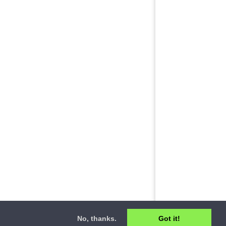
No, thanks.
Got it!