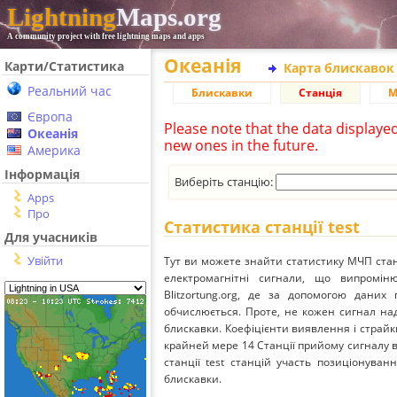
Lightning
Maps.org
A community project with free lightning maps and apps
Океанія
Карти/Статистика
Карта блискавок
Реальний час
Блискавки
Станція
М
Європа
Please note that the data displaye
Океанія
new ones in the future.
Америка
Інформація
Виберіть станцію:
Apps
Про
Статистика станції test
Для учасників
Увійти
Тут ви можете знайти статистику МЧП стан
електромагнітні сигнали, що випромі
Blitzortung.org, де за допомогою даних
обчислюється. Проте, не кожен сигнал над
блискавки. Коефіцієнти виявлення і страйк
крайней мере 14 Станції прийому сигналу ві
станції test станцій участь позиціонуван
блискавки.