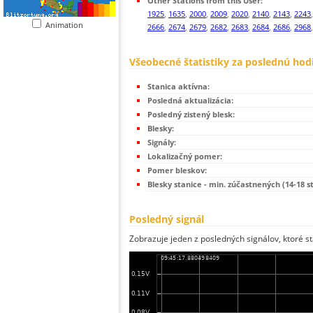
Other Stations from this User:
1925
,
1635
,
2000
,
2009
,
2020
,
2140
,
2143
,
2243
Animation
2666
,
2674
,
2679
,
2682
,
2683
,
2684
,
2686
,
2968
Všeobecné štatistiky za poslednú hod
Stanica aktívna:
Posledná aktualizácia:
Posledný zistený blesk:
Blesky:
Signály:
Lokalizačný pomer:
Pomer bleskov:
Blesky stanice - min. zúčastnených (14-18 s
Posledný signál
Zobrazuje jeden z posledných signálov, ktoré st