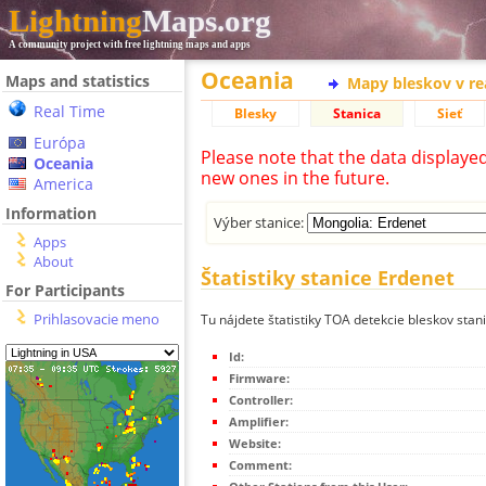
Lightning
Maps.org
A community project with free lightning maps and apps
Oceania
Maps and statistics
Mapy bleskov v r
Real Time
Blesky
Stanica
Sieť
Európa
Please note that the data displaye
Oceania
new ones in the future.
America
Information
Výber stanice:
Apps
About
Štatistiky stanice Erdenet
For Participants
Prihlasovacie meno
Tu nájdete štatistiky TOA detekcie bleskov stan
Id:
Firmware:
Controller:
Amplifier:
Website:
Comment: