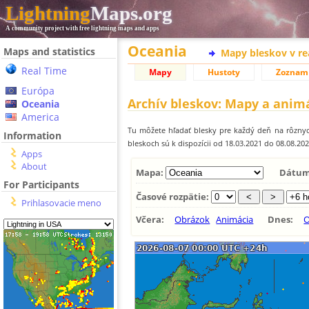
Lightning
Maps.org
A community project with free lightning maps and apps
Oceania
Maps and statistics
Mapy bleskov v r
Real Time
Mapy
Hustoty
Zoznam
Európa
Archív bleskov: Mapy a anim
Oceania
America
Tu môžete hľadať blesky pre každý deň na rôznyc
Information
bleskoch sú k dispozícii od 18.03.2021 do 08.08.20
Apps
About
Mapa:
Dátum
For Participants
Časové rozpätie:
Prihlasovacie meno
Včera:
Obrázok
Animácia
Dnes:
O