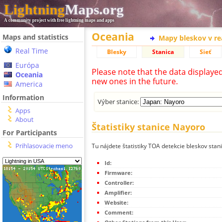
Lightning
Maps.org
A community project with free lightning maps and apps
Oceania
Maps and statistics
Mapy bleskov v r
Real Time
Blesky
Stanica
Sieť
Európa
Please note that the data displaye
Oceania
new ones in the future.
America
Information
Výber stanice:
Apps
About
Štatistiky stanice Nayoro
For Participants
Prihlasovacie meno
Tu nájdete štatistiky TOA detekcie bleskov stan
Id:
Firmware:
Controller:
Amplifier:
Website:
Comment: