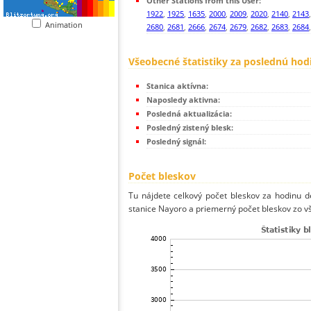
Other Stations from this User:
1922
,
1925
,
1635
,
2000
,
2009
,
2020
,
2140
,
2143
Animation
2680
,
2681
,
2666
,
2674
,
2679
,
2682
,
2683
,
2684
Všeobecné štatistiky za poslednú hod
Stanica aktívna:
Naposledy aktivna:
Posledná aktualizácia:
Posledný zistený blesk:
Posledný signál:
Počet bleskov
Tu nájdete celkový počet bleskov za hodinu de
stanice Nayoro a priemerný počet bleskov zo vš