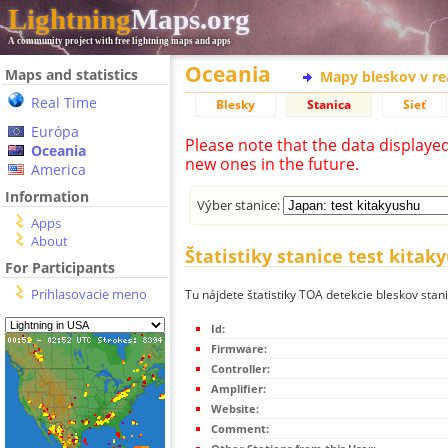
Lightning
Maps.org
A community project with free lightning maps and apps
Oceania
Maps and statistics
Mapy bleskov v r
Real Time
Blesky
Stanica
Sieť
Európa
Please note that the data displaye
Oceania
new ones in the future.
America
Information
Výber stanice:
Apps
About
Štatistiky stanice test kitak
For Participants
Prihlasovacie meno
Tu nájdete štatistiky TOA detekcie bleskov stani
Id:
Firmware:
Controller:
Amplifier:
Website:
Comment: