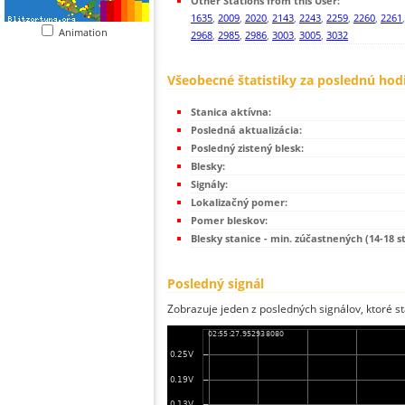
Other Stations from this User:
1635
,
2009
,
2020
,
2143
,
2243
,
2259
,
2260
,
2261
Animation
2968
,
2985
,
2986
,
3003
,
3005
,
3032
Všeobecné štatistiky za poslednú hod
Stanica aktívna:
Posledná aktualizácia:
Posledný zistený blesk:
Blesky:
Signály:
Lokalizačný pomer:
Pomer bleskov:
Blesky stanice - min. zúčastnených (14-18 s
Posledný signál
Zobrazuje jeden z posledných signálov, ktoré st