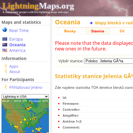
Lightning
Maps.org
A community project with free lightning maps and apps
Oceania
Maps and statistics
Mapy blesků v reá
Real Time
Blesky
Stanice
Síť
Evropa
Please note that the data displaye
Oceania
new ones in the future.
America
Information
Výběr stanice:
Apps
About
Statistiky stanice Jelenia GÃ
For Participants
Přihlašovací jméno
Zde najdete statistika TOA detekce blesků stani
Id:
Firmware:
Controller:
Amplifier:
Anténa 1+2:
Comment: