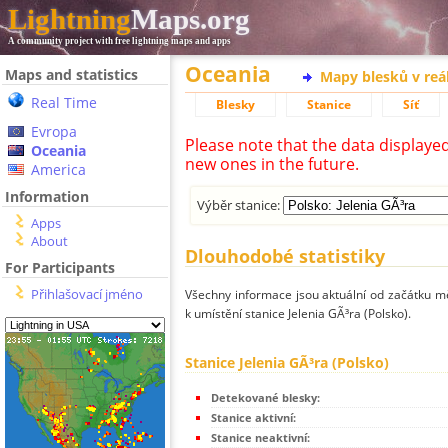
Lightning
Maps.org
A community project with free lightning maps and apps
Oceania
Maps and statistics
Mapy blesků v reá
Real Time
Blesky
Stanice
Síť
Evropa
Please note that the data displaye
Oceania
new ones in the future.
America
Information
Výběr stanice:
Apps
About
Dlouhodobé statistiky
For Participants
Přihlašovací jméno
Všechny informace jsou aktuální od začátku mě
k umístění stanice Jelenia GÃ³ra (Polsko).
Stanice Jelenia GÃ³ra (Polsko)
Detekované blesky:
Stanice aktivní:
Stanice neaktivní: