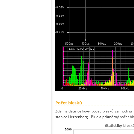
Počet blesků
Zde najdete celkový počet blesků za hodinu 
stanice Herrenberg - Blue a průměrný počet ble