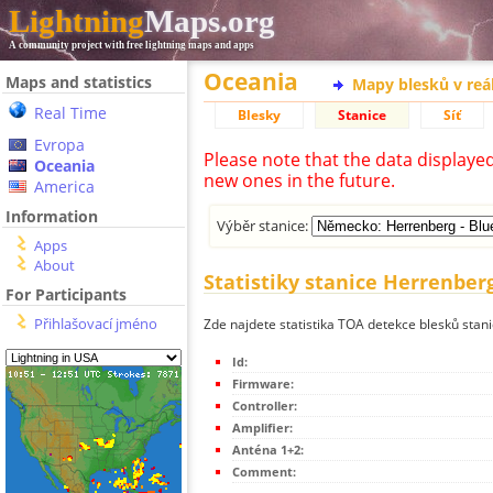
Lightning
Maps.org
A community project with free lightning maps and apps
Oceania
Maps and statistics
Mapy blesků v reá
Real Time
Blesky
Stanice
Síť
Evropa
Please note that the data displaye
Oceania
new ones in the future.
America
Information
Výběr stanice:
Apps
About
Statistiky stanice Herrenberg
For Participants
Přihlašovací jméno
Zde najdete statistika TOA detekce blesků stan
Id:
Firmware:
Controller:
Amplifier:
Anténa 1+2:
Comment: