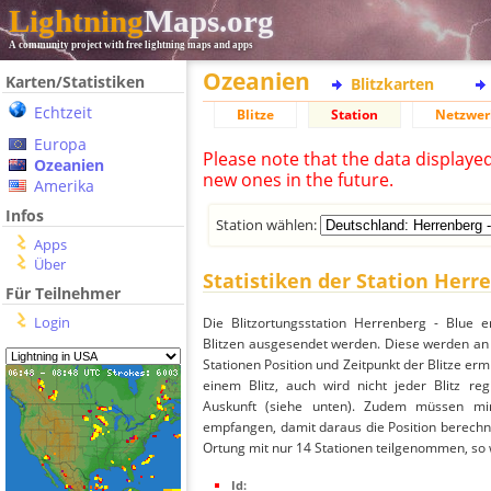
Lightning
Maps.org
A community project with free lightning maps and apps
Ozeanien
Karten/Statistiken
Blitzkarten
Echtzeit
Blitze
Station
Netzwer
Europa
Please note that the data displaye
Ozeanien
new ones in the future.
Amerika
Infos
Station wählen:
Apps
Über
Statistiken der Station Herr
Für Teilnehmer
Login
Die Blitzortungsstation Herrenberg - Blue 
Blitzen ausgesendet werden. Diese werden an 
Stationen Position und Zeitpunkt der Blitze ermi
einem Blitz, auch wird nicht jeder Blitz re
Auskunft (siehe unten). Zudem müssen min
empfangen, damit daraus die Position berechne
Ortung mit nur 14 Stationen teilgenommen, so wi
Id: