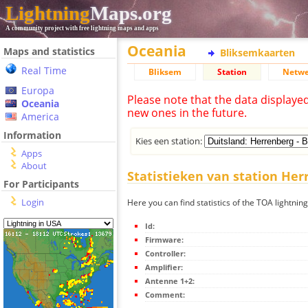
Lightning
Maps.org
A community project with free lightning maps and apps
Oceania
Maps and statistics
Bliksemkaarten
Real Time
Bliksem
Station
Netwe
Europa
Please note that the data displaye
Oceania
new ones in the future.
America
Information
Kies een station:
Apps
About
Statistieken van station Her
For Participants
Login
Here you can find statistics of the TOA lightnin
Id:
Firmware:
Controller:
Amplifier:
Antenne 1+2:
Comment: