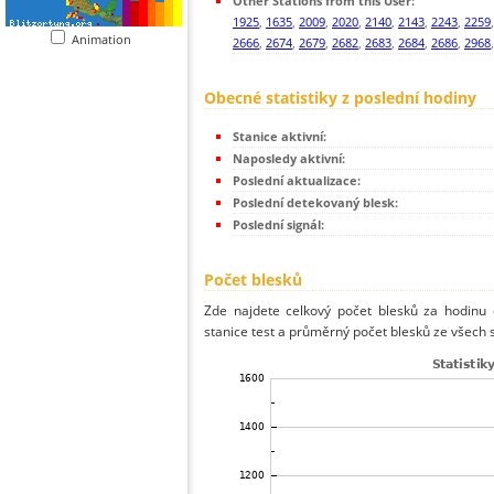
Other Stations from this User:
1925
,
1635
,
2009
,
2020
,
2140
,
2143
,
2243
,
2259
Animation
2666
,
2674
,
2679
,
2682
,
2683
,
2684
,
2686
,
2968
Obecné statistiky z poslední hodiny
Stanice aktivní:
Naposledy aktivní:
Poslední aktualizace:
Poslední detekovaný blesk:
Poslední signál:
Počet blesků
Zde najdete celkový počet blesků za hodinu 
stanice test a průměrný počet blesků ze všech s