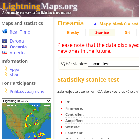
Lightning
Maps.org
A community project with free lightning maps and apps
Oceania
Maps and statistics
Mapy blesků v reá
Real Time
Blesky
Stanice
Síť
Evropa
Please note that the data displaye
Oceania
new ones in the future.
America
Information
Výběr stanice:
Apps
About
Statistiky stanice test
For Participants
Přihlašovací jméno
Zde najdete statistika TOA detekce blesků stani
Id:
Firmware:
Controller:
Amplifier:
Website:
Comment: