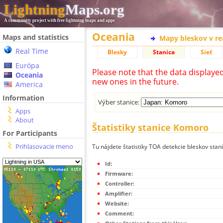
Lightning
Maps.org
A community project with free lightning maps and apps
Oceania
Maps and statistics
Mapy bleskov v r
Real Time
Blesky
Stanica
Sieť
Európa
Please note that the data displaye
Oceania
new ones in the future.
America
Information
Výber stanice:
Apps
About
Štatistiky stanice Komoro
For Participants
Prihlasovacie meno
Tu nájdete štatistiky TOA detekcie bleskov sta
Id:
Firmware:
Controller:
Amplifier:
Website:
Comment: