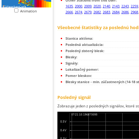
Other Stations from this User:
1635
,
2000
,
2009
,
2020
,
2140
,
2143
,
2243
,
2259
Animation
2666
,
2674
,
2679
,
2682
,
2683
,
2684
,
2686
,
2968
Všeobecné štatistiky za poslednú hod
Stanica aktívna:
Posledná aktualizácia:
Posledný zistený blesk:
Blesky:
Signály:
Lokalizačný pomer:
Pomer bleskov:
Blesky stanice - min. zúčastnených (14-18 s
Posledný signál
Zobrazuje jeden z posledných signálov, ktoré st