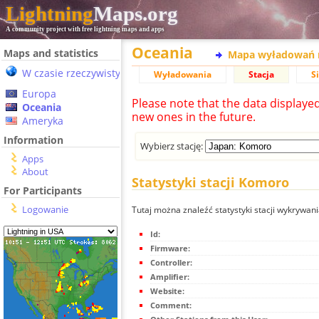
Lightning
Maps.org
A community project with free lightning maps and apps
Oceania
Maps and statistics
Mapa wyładowań 
W czasie rzeczywistym
Wyładowania
Stacja
S
Europa
Please note that the data displaye
Oceania
new ones in the future.
Ameryka
Information
Wybierz stację:
Apps
About
Statystyki stacji Komoro
For Participants
Logowanie
Tutaj można znaleźć statystyki stacji wykrywa
Id:
Firmware:
Controller:
Amplifier:
Website:
Comment: