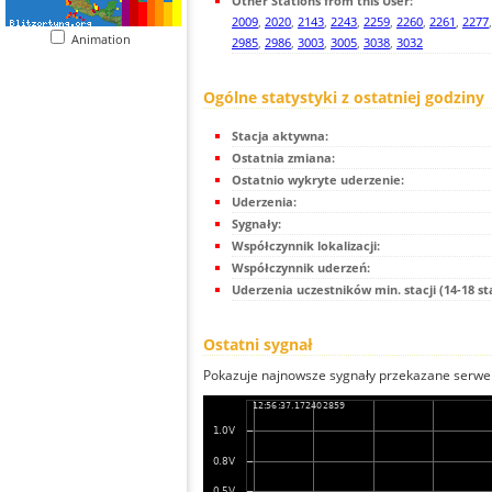
Other Stations from this User:
2009
,
2020
,
2143
,
2243
,
2259
,
2260
,
2261
,
2277
Animation
2985
,
2986
,
3003
,
3005
,
3038
,
3032
Ogólne statystyki z ostatniej godziny
Stacja aktywna:
Ostatnia zmiana:
Ostatnio wykryte uderzenie:
Uderzenia:
Sygnały:
Współczynnik lokalizacji:
Współczynnik uderzeń:
Uderzenia uczestników min. stacji (14-18 st
Ostatni sygnał
Pokazuje najnowsze sygnały przekazane serwer