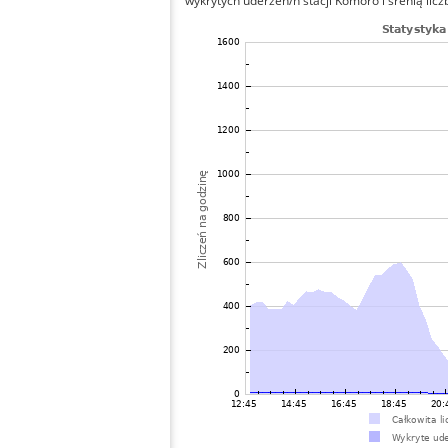
wykrytych uderzeń/h stacji Komoro i śrenią licz