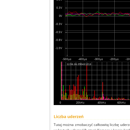
Liczba uderzeń
Tutaj można zmobaczyć całkowitą liczbę uderze