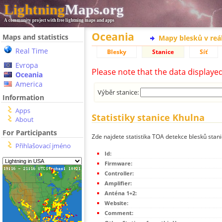
Lightning
Maps.org
A community project with free lightning maps and apps
Oceania
Maps and statistics
Mapy blesků v reá
Real Time
Blesky
Stanice
Síť
Evropa
Please note that the data displaye
Oceania
America
Výběr stanice:
Information
Apps
Statistiky stanice Khulna
About
For Participants
Zde najdete statistika TOA detekce blesků stan
Přihlašovací jméno
Id:
Firmware:
Controller:
Amplifier:
Anténa 1+2:
Website:
Comment: