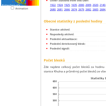
Other Stations from this User:
1922
,
1924
,
1925
,
1635
,
2000
,
2009
,
2020
,
2140
Animation
2680
,
2681
,
2666
,
2674
,
2679
,
2682
,
2683
,
2684
Obecné statistiky z poslední hodiny
Stanice aktivní:
Naposledy aktivní:
Poslední aktualizace:
Poslední detekovaný blesk:
Poslední signál:
Počet blesků
Zde najdete celkový počet blesků za hodinu 
stanice Khulna a průměrný počet blesků ze všec