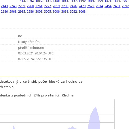
1413
,
1462
,
1530
,
1531
,
1586
,
1585
,
1587
,
1449
,
1666
,
1704
,
1875
,
1874
,
1901
,
2143
,
2243
,
2259
,
2260
,
2261
,
2277
,
2019
,
2296
,
2476
,
2479
,
2522
,
2614
,
2454
,
2461
,
2592
,
2686
,
2968
,
2985
,
2986
,
3003
,
3005
,
3006
,
3038
,
3032
,
3068
ne
Nikdy předtím
před0.4 minutami
02.03.2021 20:04:24 UTC
07.05.2024 05:26:35 UTC
detekovaný v celé síti, počet blesků za hodinu ze
h stanic.