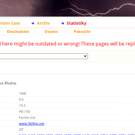
lném čase
Archiv
Statistiky
Dlouhodobé
Ostatní
Pokročilé
d here might be outdated or wrong! These pages will be repl
ice Khulna.
1646
0.0
19.3
H0 / E0
Ferrite rod
www.5656jp.net
SIT