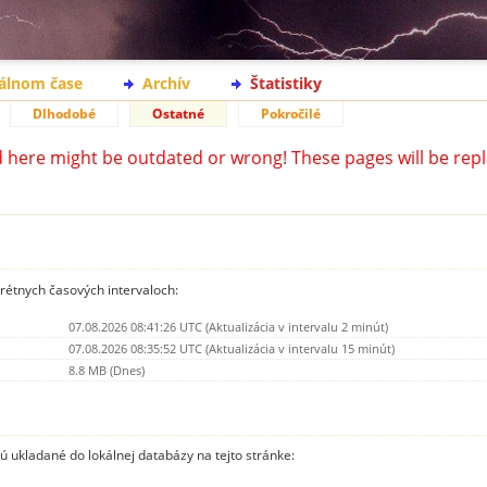
eálnom čase
Archív
Štatistiky
Dlhodobé
Ostatné
Pokročilé
d here might be outdated or wrong! These pages will be repl
krétnych časových intervaloch:
07.08.2026 08:41:26 UTC (Aktualizácia v intervalu 2 minút)
07.08.2026 08:35:52 UTC (Aktualizácia v intervalu 15 minút)
8.8 MB (Dnes)
sú ukladané do lokálnej databázy na tejto stránke: