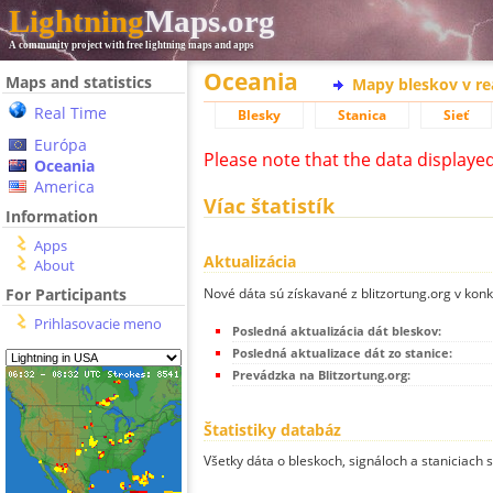
Lightning
Maps.org
A community project with free lightning maps and apps
Oceania
Maps and statistics
Mapy bleskov v r
Real Time
Blesky
Stanica
Sieť
Európa
Please note that the data displaye
Oceania
America
Víac štatistík
Information
Apps
Aktualizácia
About
Nové dáta sú získavané z blitzortung.org v kon
For Participants
Prihlasovacie meno
Posledná aktualizácia dát bleskov:
Posledná aktualizace dát zo stanice:
Prevádzka na Blitzortung.org:
Štatistiky databáz
Všetky dáta o bleskoch, signáloch a staniciach 