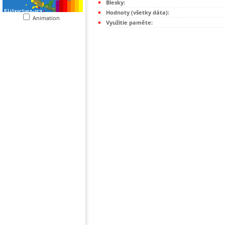
Blesky:
Hodnoty (všetky dáta):
Animation
Využitie paměte: