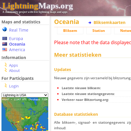
Lightning
Maps.org
A community project with free lightning maps and apps
Oceania
Maps and statistics
Bliksemkaarten
Real Time
Bliksem
Station
Netwe
Europa
Please note that the data displaye
Oceania
America
Meer statistieken
Information
Apps
Updates
About
Nieuwe gegevens zijn verzameld bij blitzortung.
For Participants
Login
Laatste nieuwe bliksem:
Laatste nieuwe stationgegevens:
Verkeer naar Blitzortung.org:
Database statistieken
Alle bliksem-, signaal- en stationgegevens z
inhoud: