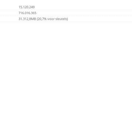
15.120.249
716.016.365
31.312,8MB (20,7% voor sleutels)