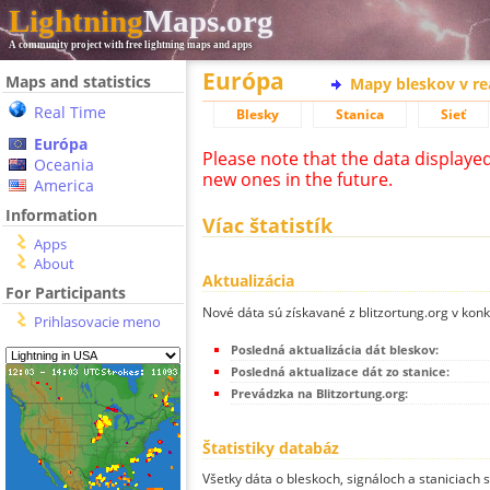
Lightning
Maps.org
A community project with free lightning maps and apps
Európa
Maps and statistics
Mapy bleskov v r
Real Time
Blesky
Stanica
Sieť
Európa
Please note that the data displaye
Oceania
new ones in the future.
America
Information
Víac štatistík
Apps
About
Aktualizácia
For Participants
Nové dáta sú získavané z blitzortung.org v kon
Prihlasovacie meno
Posledná aktualizácia dát bleskov:
Posledná aktualizace dát zo stanice:
Prevádzka na Blitzortung.org:
Štatistiky databáz
Všetky dáta o bleskoch, signáloch a staniciach 