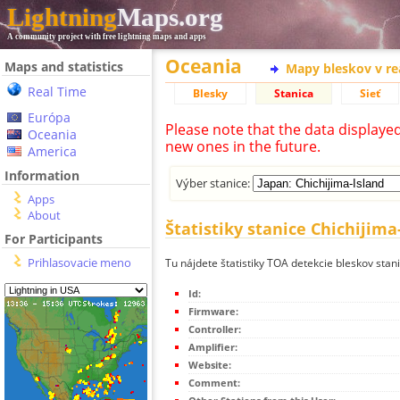
Lightning
Maps.org
A community project with free lightning maps and apps
Oceania
Maps and statistics
Mapy bleskov v r
Real Time
Blesky
Stanica
Sieť
Európa
Please note that the data displaye
Oceania
new ones in the future.
America
Information
Výber stanice:
Apps
About
Štatistiky stanice Chichijima
For Participants
Prihlasovacie meno
Tu nájdete štatistiky TOA detekcie bleskov stani
Id:
Firmware:
Controller:
Amplifier:
Website:
Comment: