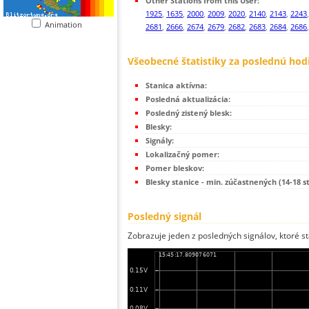
Other Stations from this User:
1925
,
1635
,
2000
,
2009
,
2020
,
2140
,
2143
,
2243
Animation
2681
,
2666
,
2674
,
2679
,
2682
,
2683
,
2684
,
2686
Všeobecné štatistiky za poslednú hod
Stanica aktívna:
Posledná aktualizácia:
Posledný zistený blesk:
Blesky:
Signály:
Lokalizačný pomer:
Pomer bleskov:
Blesky stanice - min. zúčastnených (14-18 s
Posledný signál
Zobrazuje jeden z posledných signálov, ktoré st