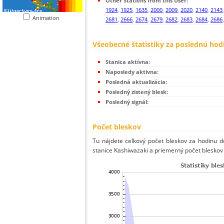
Other Stations from this User:
1924
,
1925
,
1635
,
2000
,
2009
,
2020
,
2140
,
2143
Animation
2681
,
2666
,
2674
,
2679
,
2682
,
2683
,
2684
,
2686
Všeobecné štatistiky za poslednú hod
Stanica aktívna:
Naposledy aktivna:
Posledná aktualizácia:
Posledný zistený blesk:
Posledný signál:
Počet bleskov
Tu nájdete celkový počet bleskov za hodinu de
stanice Kashiwazaki a priemerný počet bleskov 