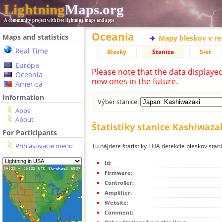
Lightning
Maps.org
A community project with free lightning maps and apps
Oceania
Maps and statistics
Mapy bleskov v r
Real Time
Blesky
Stanica
Sieť
Európa
Please note that the data displaye
Oceania
new ones in the future.
America
Information
Výber stanice:
Apps
About
Štatistiky stanice Kashiwaza
For Participants
Prihlasovacie meno
Tu nájdete štatistiky TOA detekcie bleskov stan
Id:
Firmware:
Controller:
Amplifier:
Website:
Comment: