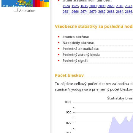
Other Stations from this User:
1924
,
1925
,
1635
,
2000
,
2009
,
2020
,
2140
,
2143
Animation
2681
,
2666
,
2674
,
2679
,
2682
,
2683
,
2684
,
2686
Všeobecné štatistiky za poslednú hod
Stanica aktívna:
Naposledy aktivna:
Posledná aktualizácia:
Posledný zistený blesk:
Posledný signál:
Počet bleskov
Tu nájdete celkový počet bleskov za hodinu de
stanice Niyodogawa a priemerný počet bleskov 