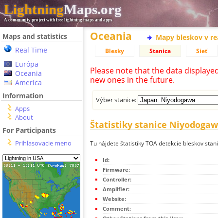
Lightning
Maps.org
A community project with free lightning maps and apps
Oceania
Maps and statistics
Mapy bleskov v r
Real Time
Blesky
Stanica
Sieť
Európa
Please note that the data displaye
Oceania
new ones in the future.
America
Information
Výber stanice:
Apps
About
Štatistiky stanice Niyodoga
For Participants
Prihlasovacie meno
Tu nájdete štatistiky TOA detekcie bleskov sta
Id:
Firmware:
Controller:
Amplifier:
Website:
Comment: