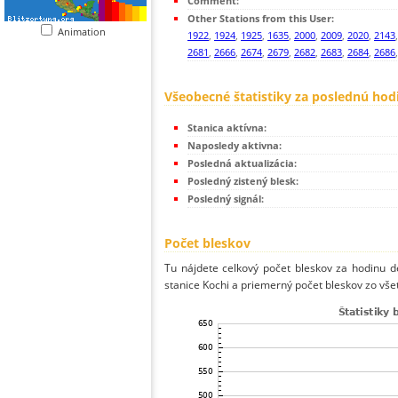
Comment:
Other Stations from this User:
Animation
1922
,
1924
,
1925
,
1635
,
2000
,
2009
,
2020
,
2143
2681
,
2666
,
2674
,
2679
,
2682
,
2683
,
2684
,
2686
Všeobecné štatistiky za poslednú hod
Stanica aktívna:
Naposledy aktivna:
Posledná aktualizácia:
Posledný zistený blesk:
Posledný signál:
Počet bleskov
Tu nájdete celkový počet bleskov za hodinu de
stanice Kochi a priemerný počet bleskov zo všet