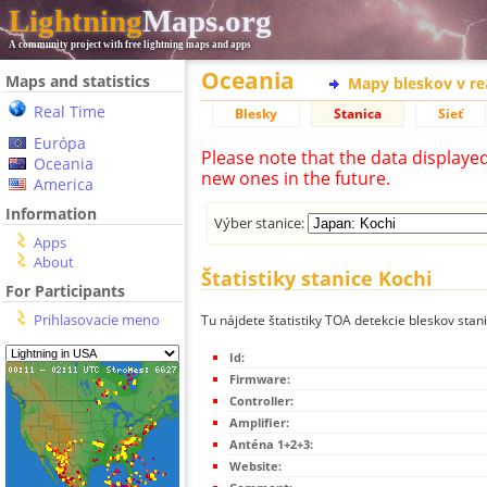
Lightning
Maps.org
A community project with free lightning maps and apps
Oceania
Maps and statistics
Mapy bleskov v r
Real Time
Blesky
Stanica
Sieť
Európa
Please note that the data displaye
Oceania
new ones in the future.
America
Information
Výber stanice:
Apps
About
Štatistiky stanice Kochi
For Participants
Prihlasovacie meno
Tu nájdete štatistiky TOA detekcie bleskov stani
Id:
Firmware:
Controller:
Amplifier:
Anténa 1+2+3:
Website: