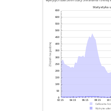
wykrytych uderzeń/h stacji Shirahama i śrenią l