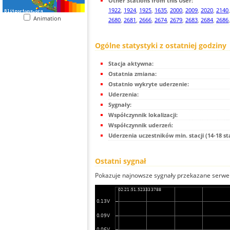
Other Stations from this User:
1922
,
1924
,
1925
,
1635
,
2000
,
2009
,
2020
,
2140
Animation
2680
,
2681
,
2666
,
2674
,
2679
,
2683
,
2684
,
2686
Ogólne statystyki z ostatniej godziny
Stacja aktywna:
Ostatnia zmiana:
Ostatnio wykryte uderzenie:
Uderzenia:
Sygnały:
Współczynnik lokalizacji:
Współczynnik uderzeń:
Uderzenia uczestników min. stacji (14-18 st
Ostatni sygnał
Pokazuje najnowsze sygnały przekazane serwer