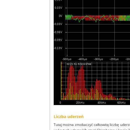
Liczba uderzeń
Tutaj można zmobaczyć całkowitą liczbę uderze