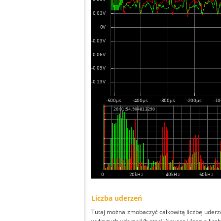
Liczba uderzeń
Tutaj można zmobaczyć całkowitą liczbę uderze