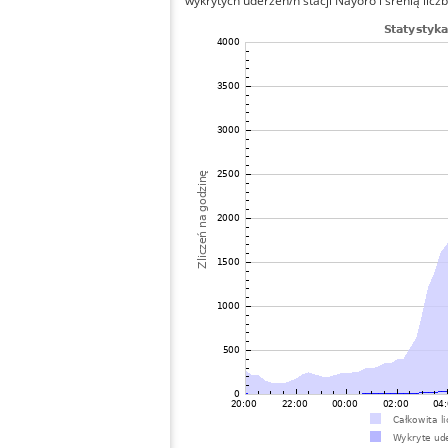
wykrytych uderzeń/h stacji Nayoro i śrenią liczb