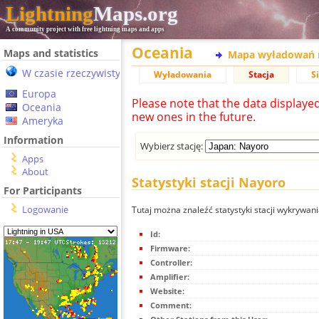
Lightning
Maps.org
A community project with free lightning maps and apps
Oceania
Maps and statistics
Mapa wyładowań 
W czasie rzeczywistym
Wyładowania
Stacja
S
Europa
Please note that the data displaye
Oceania
new ones in the future.
Ameryka
Information
Wybierz stację:
Apps
About
Statystyki stacji Nayoro
For Participants
Logowanie
Tutaj można znaleźć statystyki stacji wykrywan
Id:
Firmware:
Controller:
Amplifier:
Website:
Comment: