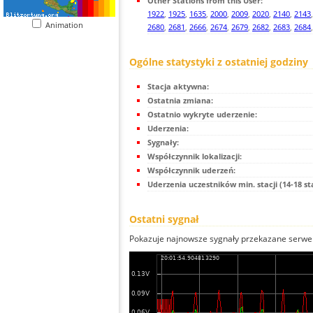
Other Stations from this User:
1922
,
1925
,
1635
,
2000
,
2009
,
2020
,
2140
,
2143
Animation
2680
,
2681
,
2666
,
2674
,
2679
,
2682
,
2683
,
2684
Ogólne statystyki z ostatniej godziny
Stacja aktywna:
Ostatnia zmiana:
Ostatnio wykryte uderzenie:
Uderzenia:
Sygnały:
Współczynnik lokalizacji:
Współczynnik uderzeń:
Uderzenia uczestników min. stacji (14-18 st
Ostatni sygnał
Pokazuje najnowsze sygnały przekazane serwer