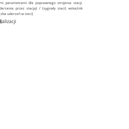
mi parametrami dla poprawnego strojenia stacji.
uderzenia przez stację) / (sygnały staci) wskaźnik
czba uderzeń w sieci)