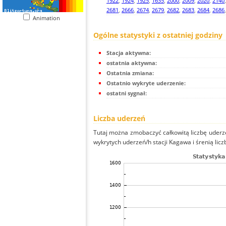
1922
,
1924
,
1925
,
1635
,
2000
,
2009
,
2020
,
2140
2681
,
2666
,
2674
,
2679
,
2682
,
2683
,
2684
,
2686
Animation
Ogólne statystyki z ostatniej godziny
Stacja aktywna:
ostatnia aktywna:
Ostatnia zmiana:
Ostatnio wykryte uderzenie:
ostatni sygnał:
Liczba uderzeń
Tutaj można zmobaczyć całkowitą liczbę uderze
wykrytych uderzeń/h stacji Kagawa i śrenią licz