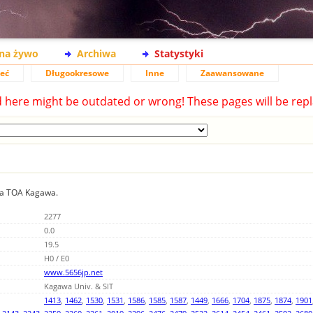
na żywo
Archiwa
Statystyki
ieć
Długookresowe
Inne
Zaawansowane
d here might be outdated or wrong! These pages will be repl
nia TOA Kagawa.
2277
0.0
19.5
H0 / E0
www.5656jp.net
Kagawa Univ. & SIT
1413
,
1462
,
1530
,
1531
,
1586
,
1585
,
1587
,
1449
,
1666
,
1704
,
1875
,
1874
,
1901