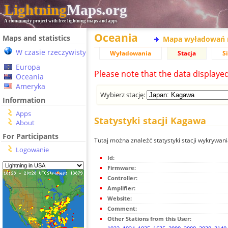
Lightning
Maps.org
A community project with free lightning maps and apps
Oceania
Maps and statistics
Mapa wyładowań 
W czasie rzeczywistym
Wyładowania
Stacja
S
Europa
Please note that the data displaye
Oceania
Ameryka
Wybierz stację:
Information
Apps
Statystyki stacji Kagawa
About
For Participants
Tutaj można znaleźć statystyki stacji wykrywa
Logowanie
Id:
Firmware:
Controller:
Amplifier:
Website:
Comment:
Other Stations from this User: