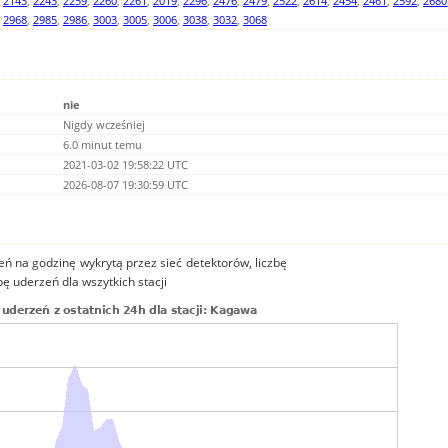
,
2143
,
2243
,
2259
,
2260
,
2261
,
2019
,
2296
,
2476
,
2479
,
2522
,
2614
,
2454
,
2461
,
2592
,
2680
,
2968
,
2985
,
2986
,
3003
,
3005
,
3006
,
3038
,
3032
,
3068
nie
Nigdy wcześniej
6.0 minut temu
2021-03-02 19:58:22 UTC
2026-08-07 19:30:59 UTC
ń na godzinę wykrytą przez sieć detektorów, liczbę
bę uderzeń dla wszytkich stacji