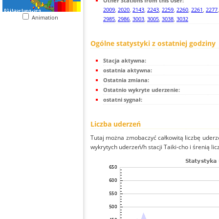
Other Stations from this User:
2009
,
2020
,
2143
,
2243
,
2259
,
2260
,
2261
,
2277
Animation
2985
,
2986
,
3003
,
3005
,
3038
,
3032
Ogólne statystyki z ostatniej godziny
Stacja aktywna:
ostatnia aktywna:
Ostatnia zmiana:
Ostatnio wykryte uderzenie:
ostatni sygnał:
Liczba uderzeń
Tutaj można zmobaczyć całkowitą liczbę uderze
wykrytych uderzeń/h stacji Taiki-cho i śrenią li