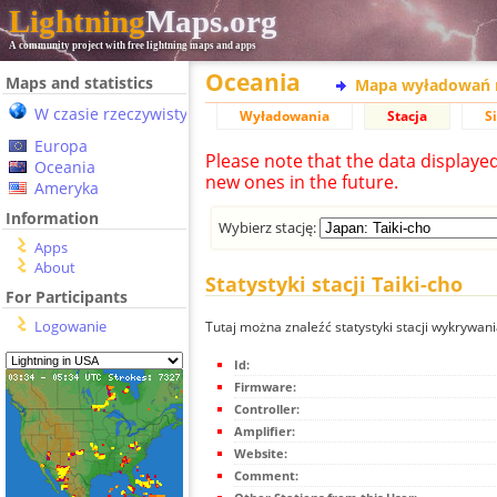
Lightning
Maps.org
A community project with free lightning maps and apps
Oceania
Maps and statistics
Mapa wyładowań 
W czasie rzeczywistym
Wyładowania
Stacja
S
Europa
Please note that the data displaye
Oceania
new ones in the future.
Ameryka
Information
Wybierz stację:
Apps
About
Statystyki stacji Taiki-cho
For Participants
Logowanie
Tutaj można znaleźć statystyki stacji wykrywani
Id:
Firmware:
Controller:
Amplifier:
Website:
Comment: