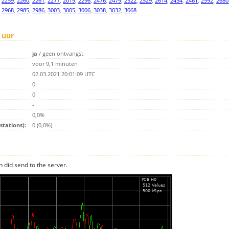
,
2259
,
2260
,
2261
,
2277
,
2019
,
2296
,
2476
,
2479
,
2522
,
2529
,
2614
,
2454
,
2461
,
2592
,
2680
,
2968
,
2985
,
2986
,
3003
,
3005
,
3006
,
3038
,
3032
,
3068
 uur
ja
/
geen ontvangst
voor 9,1 minuten
02.03.2021 20:01:09 UTC
0
0
-
0,0%
tations):
0 (0,0%)
n did send to the server.