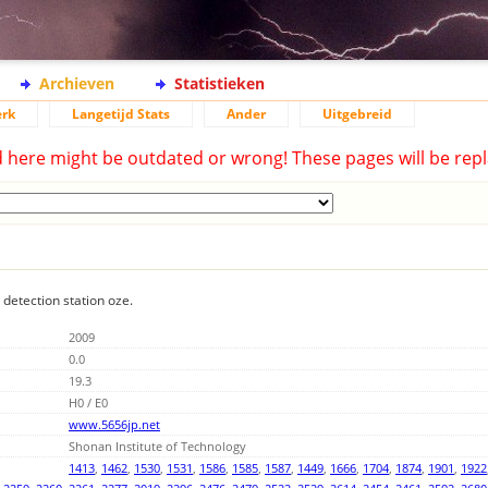
Archieven
Statistieken
rk
Langetijd Stats
Ander
Uitgebreid
d here might be outdated or wrong! These pages will be repl
 detection station oze.
2009
0.0
19.3
H0 / E0
www.5656jp.net
Shonan Institute of Technology
1413
,
1462
,
1530
,
1531
,
1586
,
1585
,
1587
,
1449
,
1666
,
1704
,
1874
,
1901
,
1922