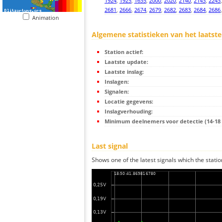
1924
,
1925
,
1635
,
2000
,
2020
,
2140
,
2143
,
2243
2681
,
2666
,
2674
,
2679
,
2682
,
2683
,
2684
,
2686
Animation
Algemene statistieken van het laatste
Station actief:
Laatste update:
Laatste inslag:
Inslagen:
Signalen:
Locatie gegevens:
Inslagverhouding:
Minimum deelnemers voor detectie (14-18 s
Last signal
Shows one of the latest signals which the statio