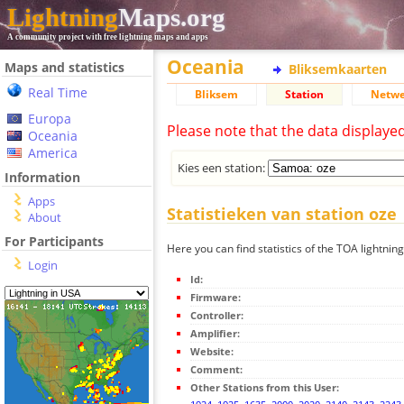
Lightning
Maps.org
A community project with free lightning maps and apps
Oceania
Maps and statistics
Bliksemkaarten
Real Time
Bliksem
Station
Netwe
Europa
Please note that the data displaye
Oceania
America
Kies een station:
Information
Apps
Statistieken van station oze
About
For Participants
Here you can find statistics of the TOA lightning
Login
Id:
Firmware:
Controller:
Amplifier:
Website:
Comment:
Other Stations from this User: