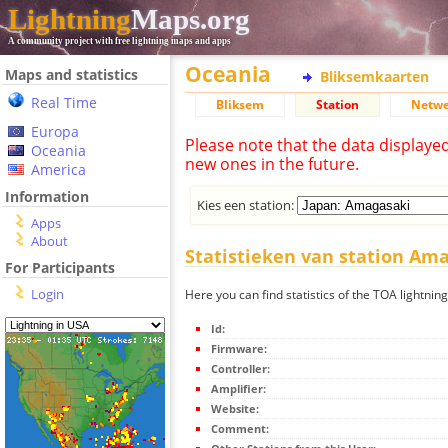
Lightning
Maps.org
A community project with free lightning maps and apps
Oceania
Maps and statistics
Bliksemkaarten
Real Time
Bliksem
Station
Netwe
Europa
Please note that the data displaye
Oceania
new ones in the future.
America
Information
Kies een station:
Apps
About
Statistieken van station Am
For Participants
Login
Here you can find statistics of the TOA lightnin
Id:
Firmware:
Controller:
Amplifier:
Website:
Comment: