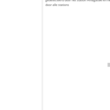
gedetecteerd door het station Amagasaki en h
door alle stations