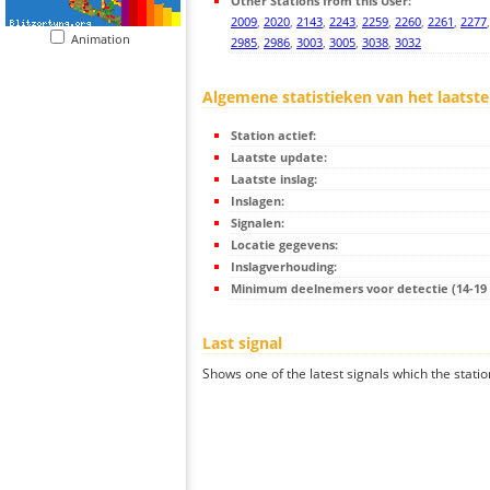
Other Stations from this User:
2009
,
2020
,
2143
,
2243
,
2259
,
2260
,
2261
,
2277
Animation
2985
,
2986
,
3003
,
3005
,
3038
,
3032
Algemene statistieken van het laatste
Station actief:
Laatste update:
Laatste inslag:
Inslagen:
Signalen:
Locatie gegevens:
Inslagverhouding:
Minimum deelnemers voor detectie (14-19 s
Last signal
Shows one of the latest signals which the statio