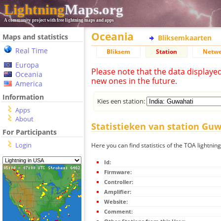
Lightning
Maps.org
A community project with free lightning maps and apps
Oceania
Maps and statistics
Bliksemkaarten
Real Time
Bliksem
Station
Netwe
Europa
Please note that the data displaye
Oceania
new ones in the future.
America
Information
Kies een station:
Apps
About
Statistieken van station Gu
For Participants
Login
Here you can find statistics of the TOA lightnin
Id:
Firmware:
Controller:
Amplifier:
Website:
Comment: