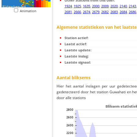
Other Stations from this User:
1924
,
1925
,
1635
,
2000
,
2009
,
2020
,
2140
,
2143
Animation
2681
,
2666
,
2674
,
2679
,
2682
,
2683
,
2684
,
2686
Algemene statistieken van het laatste
Station actief:
Laatst actief:
Laatste update:
Laatste inslag:
Laatste signaal:
Aantal bliksems
Hier het aantal inslagen per uur gedetectee
gedetecteerd door het station Guwahati en he
door alle stations