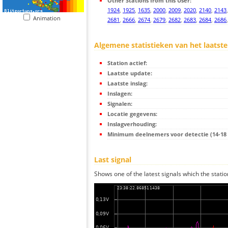
Other Stations from this User:
1924
,
1925
,
1635
,
2000
,
2009
,
2020
,
2140
,
2143
Animation
2681
,
2666
,
2674
,
2679
,
2682
,
2683
,
2684
,
2686
Algemene statistieken van het laatste
Station actief:
Laatste update:
Laatste inslag:
Inslagen:
Signalen:
Locatie gegevens:
Inslagverhouding:
Minimum deelnemers voor detectie (14-18 s
Last signal
Shows one of the latest signals which the statio