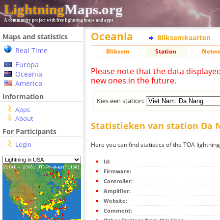
Lightning
Maps.org
A community project with free lightning maps and apps
Oceania
Maps and statistics
Bliksemkaarten
Real Time
Bliksem
Station
Netwe
Europa
Please note that the data displaye
Oceania
new ones in the future.
America
Information
Kies een station:
Apps
About
Statistieken van station Da
For Participants
Login
Here you can find statistics of the TOA lightnin
Id:
Firmware:
Controller:
Amplifier:
Website:
Comment: