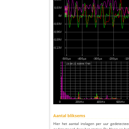
Aantal bliksems
Hier het aantal inslagen per uur gedetectee