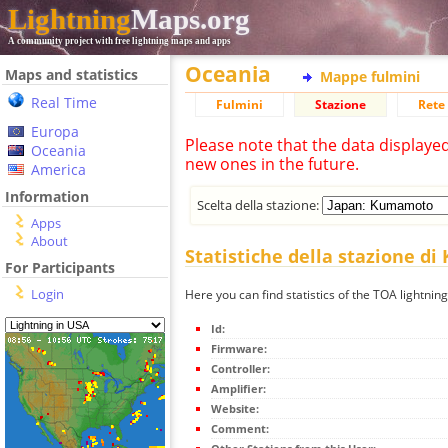
Lightning
Maps.org
A community project with free lightning maps and apps
Oceania
Maps and statistics
Mappe fulmini
Real Time
Fulmini
Stazione
Rete 
Europa
Please note that the data displaye
Oceania
new ones in the future.
America
Information
Scelta della stazione:
Apps
About
Statistiche della stazione 
For Participants
Login
Here you can find statistics of the TOA lightni
Id:
Firmware:
Controller:
Amplifier:
Website:
Comment: