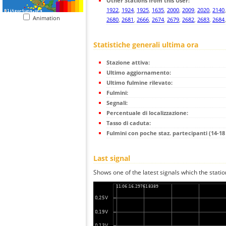
Other Stations from this User:
1922
,
1924
,
1925
,
1635
,
2000
,
2009
,
2020
,
2140
Animation
2680
,
2681
,
2666
,
2674
,
2679
,
2682
,
2683
,
2684
Statistiche generali ultima ora
Stazione attiva:
Ultimo aggiornamento:
Ultimo fulmine rilevato:
Fulmini:
Segnali:
Percentuale di localizzazione:
Tasso di caduta:
Fulmini con poche staz. partecipanti (14-18 
Last signal
Shows one of the latest signals which the statio