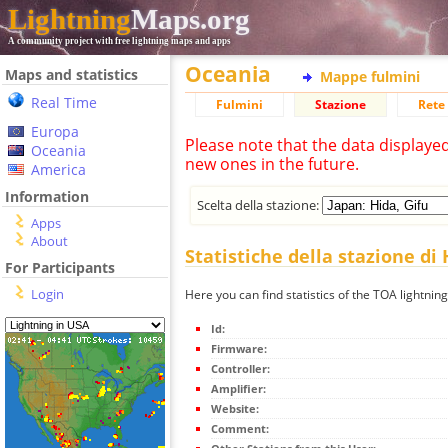
Lightning
Maps.org
A community project with free lightning maps and apps
Oceania
Maps and statistics
Mappe fulmini
Real Time
Fulmini
Stazione
Rete 
Europa
Please note that the data displaye
Oceania
new ones in the future.
America
Information
Scelta della stazione:
Apps
About
Statistiche della stazione di 
For Participants
Login
Here you can find statistics of the TOA lightning
Id:
Firmware:
Controller:
Amplifier:
Website:
Comment: