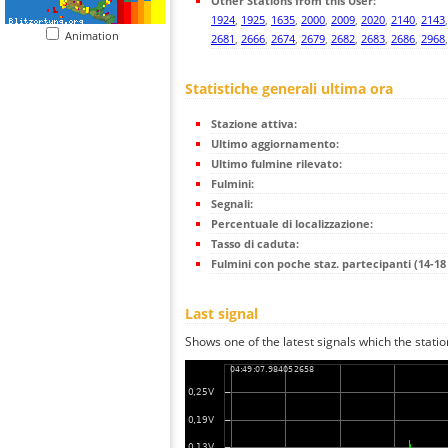
Other Stations from this User:
1924
,
1925
,
1635
,
2000
,
2009
,
2020
,
2140
,
2143
Animation
2681
,
2666
,
2674
,
2679
,
2682
,
2683
,
2686
,
2968
Statistiche generali ultima ora
Stazione attiva:
Ultimo aggiornamento:
Ultimo fulmine rilevato:
Fulmini:
Segnali:
Percentuale di localizzazione:
Tasso di caduta:
Fulmini con poche staz. partecipanti (14-18 
Last signal
Shows one of the latest signals which the statio