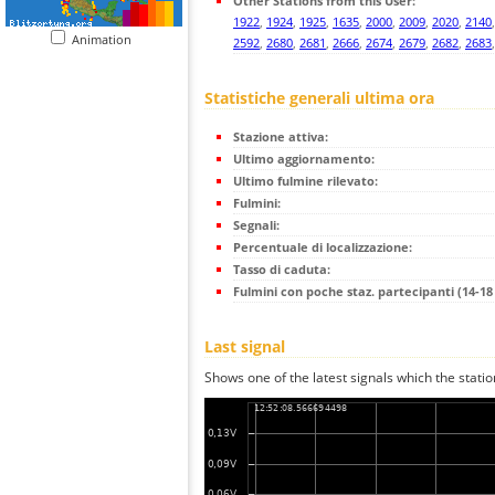
Other Stations from this User:
1922
,
1924
,
1925
,
1635
,
2000
,
2009
,
2020
,
2140
Animation
2592
,
2680
,
2681
,
2666
,
2674
,
2679
,
2682
,
2683
Statistiche generali ultima ora
Stazione attiva:
Ultimo aggiornamento:
Ultimo fulmine rilevato:
Fulmini:
Segnali:
Percentuale di localizzazione:
Tasso di caduta:
Fulmini con poche staz. partecipanti (14-18 
Last signal
Shows one of the latest signals which the statio