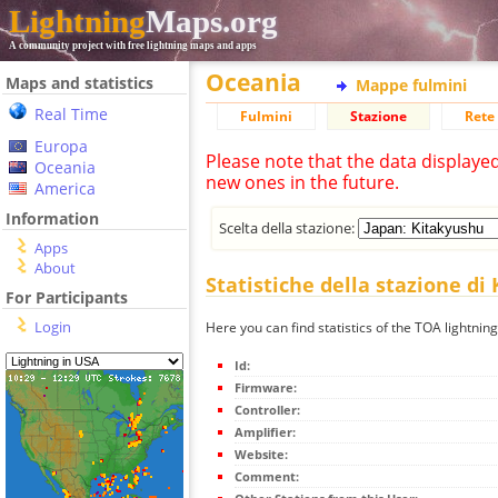
Lightning
Maps.org
A community project with free lightning maps and apps
Oceania
Maps and statistics
Mappe fulmini
Real Time
Fulmini
Stazione
Rete 
Europa
Please note that the data displaye
Oceania
new ones in the future.
America
Information
Scelta della stazione:
Apps
About
Statistiche della stazione di
For Participants
Login
Here you can find statistics of the TOA lightnin
Id:
Firmware:
Controller:
Amplifier:
Website:
Comment: