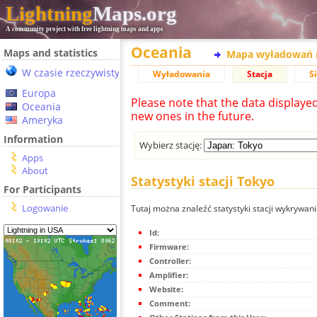
Lightning
Maps.org
A community project with free lightning maps and apps
Oceania
Maps and statistics
Mapa wyładowań 
W czasie rzeczywistym
Wyładowania
Stacja
S
Europa
Please note that the data displaye
Oceania
new ones in the future.
Ameryka
Information
Wybierz stację:
Apps
About
Statystyki stacji Tokyo
For Participants
Logowanie
Tutaj można znaleźć statystyki stacji wykrywan
Id:
Firmware:
Controller:
Amplifier:
Website:
Comment: