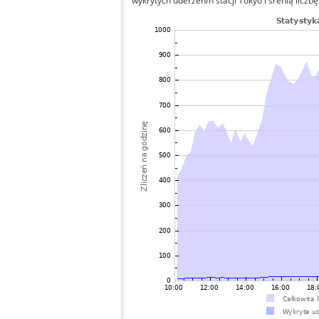
wykrytych uderzeń/h stacji Tokyo i śrenią liczbę