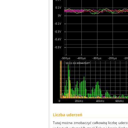
Liczba uderzeń
Tutaj można zmobaczyć całkowitą liczbę uderze