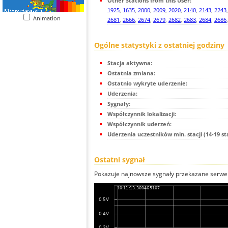
Other Stations from this User:
1925
,
1635
,
2000
,
2009
,
2020
,
2140
,
2143
,
2243
Animation
2681
,
2666
,
2674
,
2679
,
2682
,
2683
,
2684
,
2686
Ogólne statystyki z ostatniej godziny
Stacja aktywna:
Ostatnia zmiana:
Ostatnio wykryte uderzenie:
Uderzenia:
Sygnały:
Współczynnik lokalizacji:
Współczynnik uderzeń:
Uderzenia uczestników min. stacji (14-19 st
Ostatni sygnał
Pokazuje najnowsze sygnały przekazane serwer