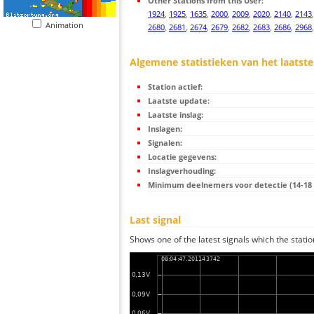
Other Stations from this User:
1924
,
1925
,
1635
,
2000
,
2009
,
2020
,
2140
,
2143
Animation
2680
,
2681
,
2674
,
2679
,
2682
,
2683
,
2686
,
2968
Algemene statistieken van het laatste
Station actief:
Laatste update:
Laatste inslag:
Inslagen:
Signalen:
Locatie gegevens:
Inslagverhouding:
Minimum deelnemers voor detectie (14-18 s
Last signal
Shows one of the latest signals which the statio