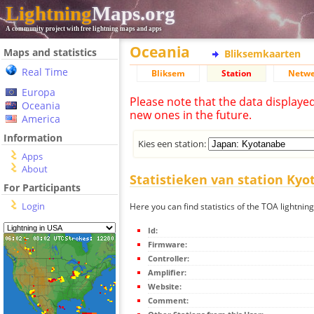
Lightning
Maps.org
A community project with free lightning maps and apps
Oceania
Maps and statistics
Bliksemkaarten
Real Time
Bliksem
Station
Netwe
Europa
Please note that the data displaye
Oceania
new ones in the future.
America
Information
Kies een station:
Apps
About
Statistieken van station Ky
For Participants
Login
Here you can find statistics of the TOA lightnin
Id:
Firmware:
Controller:
Amplifier:
Website:
Comment: