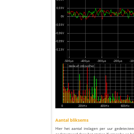
Aantal bliksems
Hier het aantal inslagen per uur gedetectee