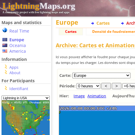
Lightning
Maps.org
A community project with free lightning maps and apps
Europe
Maps and statistics
Cartes
Arc
Real Time
Cartes
Densité de foudroieme
Europe
Archive: Cartes et Animation
Oceania
America
Ici vous pouvez afficher la foudre pour chaque jour
Information
du temps pour les charger. Les données sont dispon
Apps
About
Carte:
For Participants
Période:
Identifiant
Hier:
Image
Animation
Aujourd'h