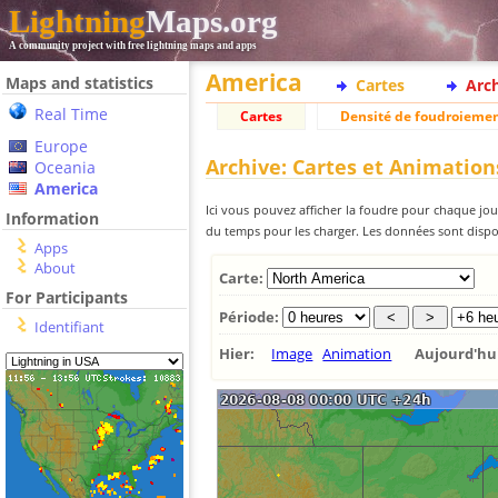
Lightning
Maps.org
A community project with free lightning maps and apps
America
Maps and statistics
Cartes
Arc
Real Time
Cartes
Densité de foudroieme
Europe
Archive: Cartes et Animation
Oceania
America
Ici vous pouvez afficher la foudre pour chaque jour
Information
du temps pour les charger. Les données sont dispon
Apps
About
Carte:
For Participants
Période:
Identifiant
Hier:
Image
Animation
Aujourd'h