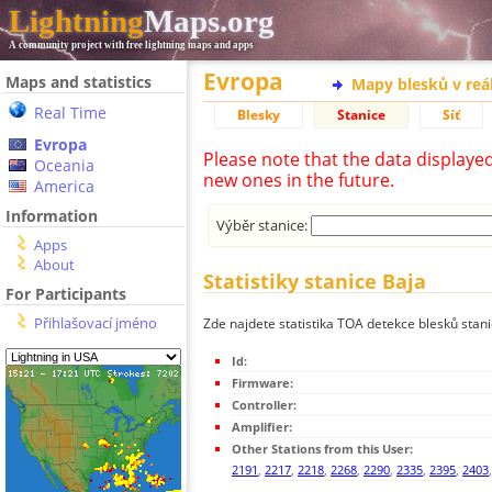
Lightning
Maps.org
A community project with free lightning maps and apps
Evropa
Maps and statistics
Mapy blesků v reá
Real Time
Blesky
Stanice
Síť
Evropa
Please note that the data displaye
Oceania
new ones in the future.
America
Information
Výběr stanice:
Apps
About
Statistiky stanice Baja
For Participants
Přihlašovací jméno
Zde najdete statistika TOA detekce blesků stani
Id:
Firmware:
Controller:
Amplifier:
Other Stations from this User:
2191
,
2217
,
2218
,
2268
,
2290
,
2335
,
2395
,
2403