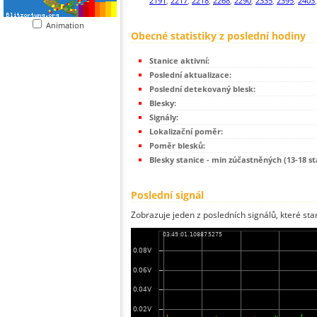
2191
,
2217
,
2218
,
2268
,
2290
,
2335
,
2395
,
2403
Animation
Obecné statistiky z poslední hodiny
Stanice aktivní:
Poslední aktualizace:
Poslední detekovaný blesk:
Blesky:
Signály:
Lokalizační poměr:
Poměr blesků:
Blesky stanice - min zúčastněných (13-18 st
Poslední signál
Zobrazuje jeden z posledních signálů, které sta