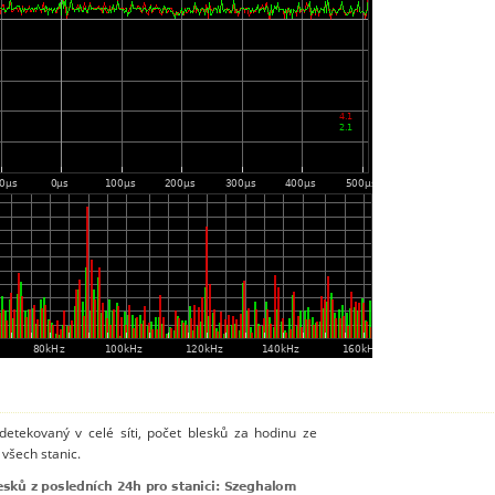
detekovaný v celé síti, počet blesků za hodinu ze
všech stanic.