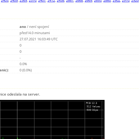
,
2405
,
2409
,
2569
,
2570
,
2407
,
2412
,
2458
,
2661
,
2668
,
2669
,
2693
,
2860
,
2902
,
2910
,
2920
ano
/
není spojení
před14.0 minutami
27.07.2021 16:03:49 UTC
0
0
-
0.0%
anic):
0 (0.0%)
nice odeslala na server.