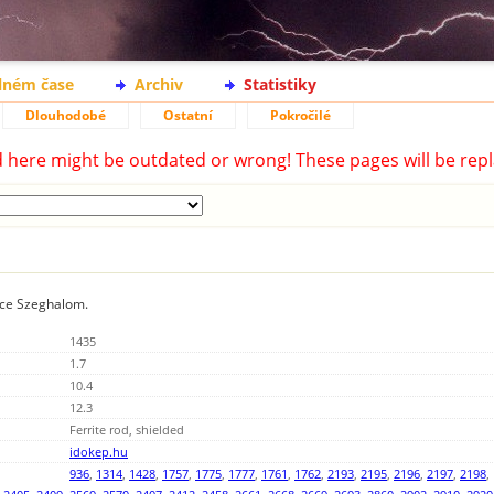
lném čase
Archiv
Statistiky
Dlouhodobé
Ostatní
Pokročilé
d here might be outdated or wrong! These pages will be repl
ice Szeghalom.
1435
1.7
10.4
12.3
Ferrite rod, shielded
idokep.hu
936
,
1314
,
1428
,
1757
,
1775
,
1777
,
1761
,
1762
,
2193
,
2195
,
2196
,
2197
,
2198
,