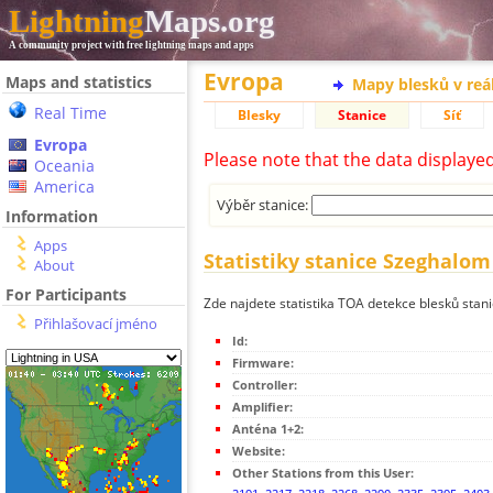
Lightning
Maps.org
A community project with free lightning maps and apps
Evropa
Maps and statistics
Mapy blesků v reá
Real Time
Blesky
Stanice
Síť
Evropa
Please note that the data displaye
Oceania
America
Výběr stanice:
Information
Apps
Statistiky stanice Szeghalom
About
For Participants
Zde najdete statistika TOA detekce blesků stan
Přihlašovací jméno
Id:
Firmware:
Controller:
Amplifier:
Anténa 1+2:
Website:
Other Stations from this User: