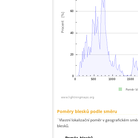
Poměry blesků podle směru
¨Vlastní lokalizační poměr v geografickém směru
blesků.