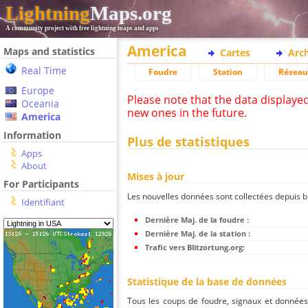
Lightning
Maps.org
A community project with free lightning maps and apps
America
Maps and statistics
Cartes
Arc
Real Time
Foudre
Station
Réseau
Europe
Please note that the data displaye
Oceania
new ones in the future.
America
Information
Plus de statistiques
Apps
About
Mises à jour
For Participants
Les nouvelles données sont collectées depuis bli
Identifiant
Dernière Maj. de la foudre :
Dernière Maj. de la station :
Trafic vers Blitzortung.org:
Statistique de la base de données
Tous les coups de foudre, signaux et donnée