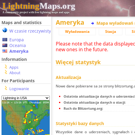
Lightning
Maps.org
A community project with free lightning maps and apps
Ameryka
Maps and statistics
Mapa wyładowań 
W czasie rzeczywistym
Wyładowania
Stacja
S
Europa
Please note that the data displaye
Oceania
new ones in the future.
Ameryka
Information
Więcej statystyk
Apps
About
Aktualizacja
For Participants
Nowe dane pobierane sa ze strony blitzortung
Logowanie
Ostatnia aktualizacja danych o uderzeniac
Ostatnia aktualizacja danych o stacji:
Ruch do Blitzortung.org:
Statystyki bazy danych
Wszystkie dane o uderzeniach, sygnałach i 