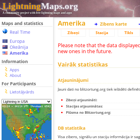
Lightning
Maps.org
A community project with free lightning maps and apps
Amerika
Maps and statistics
Zibens karte
Real Time
Zibeņi
Stacija
Tīkls
Europa
Please note that the data displaye
Okeānija
new ones in the future.
Amerika
Information
Vairāk statistikas
Apps
About
Atjauninājumi
For Participants
Jauni dati no blitzortung.org tiek ielādēti definēt
Lietotājvārds
Zibeņi atjaunināti:
Stacijas atjauninātas:
Plūsma no Blitzortung.org:
DB statistika
Visa zibens, signālu un staciju informācija ir sa