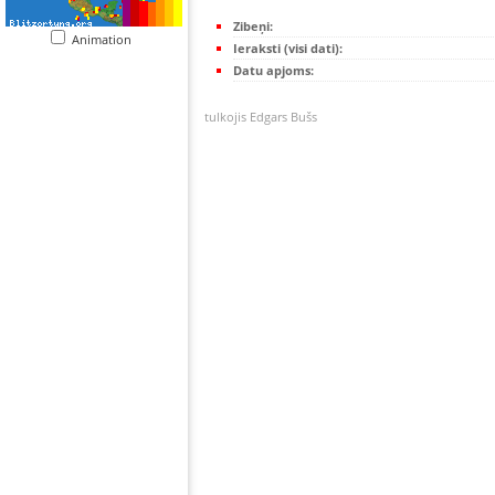
Zibeņi:
Animation
Ieraksti (visi dati):
Datu apjoms:
tulkojis Edgars Bušs