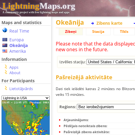
Lightning
Maps.org
A community project with free lightning maps and apps
Okeānija
Maps and statistics
Zibens karte
Real Time
Zibeņi
Stacija
Tīkls
Europa
Please note that the data displaye
Okeānija
new ones in the future.
Amerika
Information
Izvēlies staciju:
Apps
About
Pašreizējā aktivitāte
For Participants
Lietotājvārds
Dati tiek ielādēti katras 2 minūtes no Blitzor
veiks 15 minūtes.
Reģions:
Atjauninājums:
Pēdējais noteiktais zibens:
Pašreizējā zibens aktivitāte: