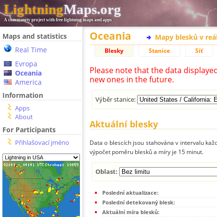
Lightning
Maps.org
A community project with free lightning maps and apps
Oceania
Maps and statistics
Mapy blesků v reá
Real Time
Blesky
Stanice
Síť
Evropa
Please note that the data displaye
Oceania
new ones in the future.
America
Information
Výběr stanice:
Apps
About
Aktuální blesky
For Participants
Přihlašovací jméno
Data o blescích jsou stahována v intervalu každ
výpočet poměru blesků a míry je 15 minut.
Oblast:
Poslední aktualizace:
Poslední detekovaný blesk:
Aktuální míra blesků: