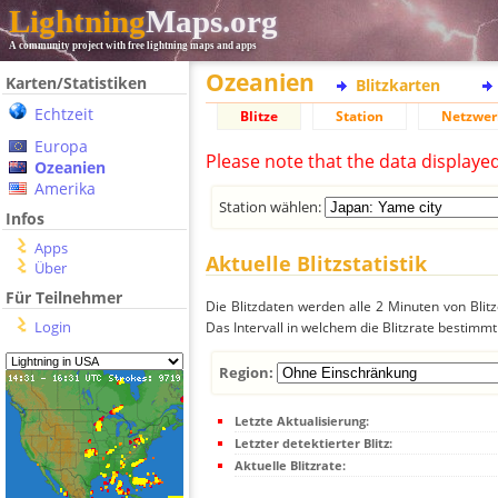
Lightning
Maps.org
A community project with free lightning maps and apps
Ozeanien
Karten/Statistiken
Blitzkarten
Echtzeit
Blitze
Station
Netzwer
Europa
Please note that the data displaye
Ozeanien
Amerika
Station wählen:
Infos
Apps
Aktuelle Blitzstatistik
Über
Für Teilnehmer
Die Blitzdaten werden alle 2 Minuten von Bli
Login
Das Intervall in welchem die Blitzrate bestimmt
Region:
Letzte Aktualisierung:
Letzter detektierter Blitz:
Aktuelle Blitzrate: