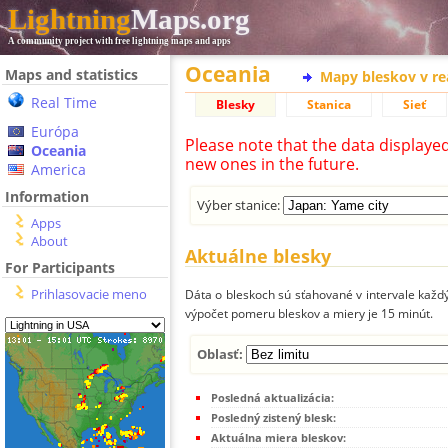
Lightning
Maps.org
A community project with free lightning maps and apps
Oceania
Maps and statistics
Mapy bleskov v r
Real Time
Blesky
Stanica
Sieť
Európa
Please note that the data displaye
Oceania
new ones in the future.
America
Information
Výber stanice:
Apps
About
Aktuálne blesky
For Participants
Prihlasovacie meno
Dáta o bleskoch sú sťahované v intervale každý
výpočet pomeru bleskov a miery je 15 minút.
Oblasť:
Posledná aktualizácia:
Posledný zistený blesk:
Aktuálna miera bleskov: