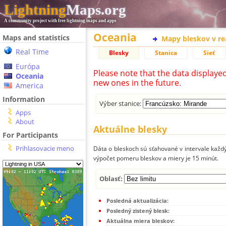
Lightning
Maps.org
A community project with free lightning maps and apps
Oceania
Maps and statistics
Mapy bleskov v r
Real Time
Blesky
Stanica
Sieť
Európa
Please note that the data displaye
Oceania
new ones in the future.
America
Information
Výber stanice:
Apps
About
Aktuálne blesky
For Participants
Prihlasovacie meno
Dáta o bleskoch sú sťahované v intervale každý
výpočet pomeru bleskov a miery je 15 minút.
Oblasť:
Posledná aktualizácia:
Posledný zistený blesk:
Aktuálna miera bleskov: