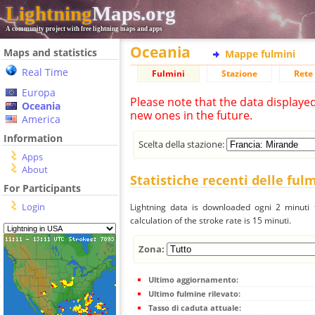
Lightning
Maps.org
A community project with free lightning maps and apps
Oceania
Maps and statistics
Mappe fulmini
Real Time
Fulmini
Stazione
Rete 
Europa
Please note that the data displaye
Oceania
new ones in the future.
America
Information
Scelta della stazione:
Apps
About
Statistiche recenti delle ful
For Participants
Login
Lightning data is downloaded ogni 2 minuti f
calculation of the stroke rate is 15 minuti.
Zona:
Ultimo aggiornamento:
Ultimo fulmine rilevato:
Tasso di caduta attuale: